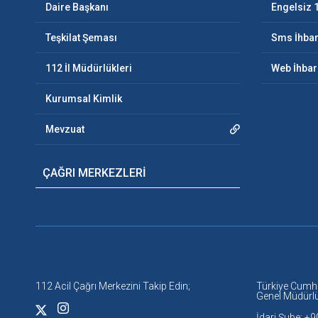
Daire Başkanı
Engelsiz 
Teşkilat Şeması
Sms İhbar
112 İl Müdürlükleri
Web İhbar
Kurumsal Kimlik
Mevzuat
ÇAĞRI MERKEZLERİ
112 Acil Çağrı Merkezini Takip Edin;
Türkiye Cumhuri
Genel Müdürl
İdari Şube: +