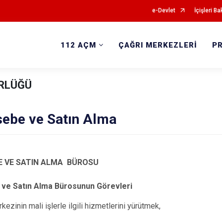
e-Devlet
İçişleri Ba
112 AÇM
ÇAĞRI MERKEZLERİ
P
ÜRLÜĞÜ
ebe ve Satın Alma
 VE SATIN ALMA BÜROSU
ve Satın Alma Bürosunun Görevleri
kezinin mali işlerle ilgili hizmetlerini yürütmek,