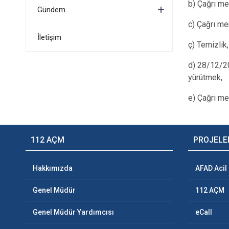
b) Çağrı me
Gündem
c) Çağrı me
İletişim
ç) Temizlik
d) 28/12/20
yürütmek,
e) Çağrı me
112 AÇM
PROJELE
Hakkımızda
AFAD Acil
Genel Müdür
112 AÇM
Genel Müdür Yardımcısı
eCall