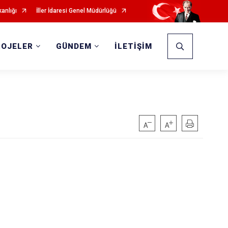
kanlığı
İller İdaresi Genel Müdürlüğü
ROJELER
GÜNDEM
İLETİŞİM