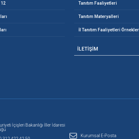
112
Tanıtım Faaliyetleri
ları
Tanıtım Materyalleri
ları
İl Tanıtım Faaliyetleri Örnekler
İLETİŞİM
yeti İçişleri Bakanlığı İller İdaresi
üğü
Kurumsal E-Posta
90 312 422 42 50