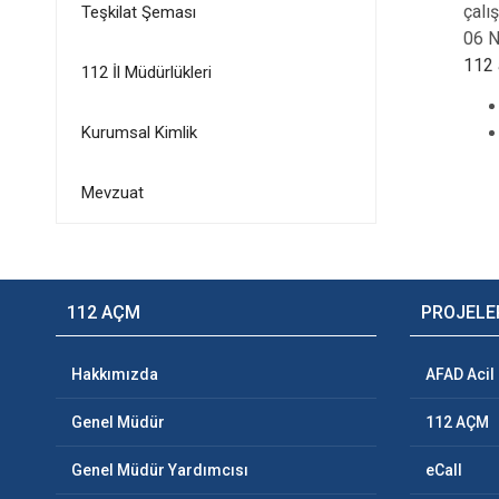
çalı
Teşkilat Şeması
06 N
112 
112 İl Müdürlükleri
Kurumsal Kimlik
Mevzuat
112 AÇM
PROJELE
Hakkımızda
AFAD Acil
Genel Müdür
112 AÇM
Genel Müdür Yardımcısı
eCall