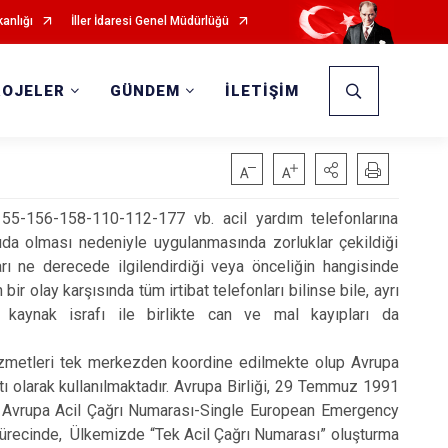
kanlığı
İller İdaresi Genel Müdürlüğü
ROJELER
GÜNDEM
İLETİŞİM
 155-156-158-110-112-177 vb. acil yardım telefonlarına
ıda olması nedeniyle uygulanmasında zorluklar çekildiği
arı ne derecede ilgilendirdiği veya önceliğin hangisinde
 olay karşısında tüm irtibat telefonları bilinse bile, ayrı
kaynak israfı ile birlikte can ve mal kayıpları da
 hizmetleri tek merkezden koordine edilmekte olup Avrupa
tı olarak kullanılmaktadır. Avrupa Birliği, 29 Temmuz 1991
 “Tek Avrupa Acil Çağrı Numarası-Single European Emergency
 sürecinde, Ülkemizde “Tek Acil Çağrı Numarası” oluşturma