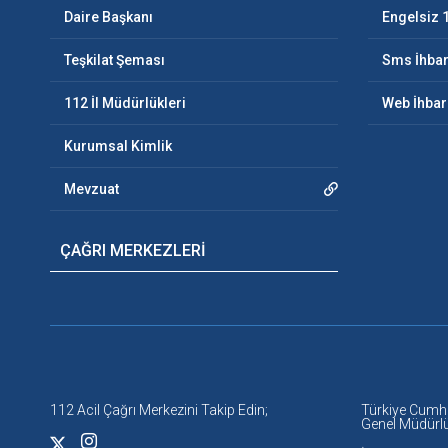
Daire Başkanı
Engelsiz 
Teşkilat Şeması
Sms İhbar
112 İl Müdürlükleri
Web İhbar
Kurumsal Kimlik
Mevzuat
ÇAĞRI MERKEZLERİ
112 Acil Çağrı Merkezini Takip Edin;
Türkiye Cumhuri
Genel Müdürl