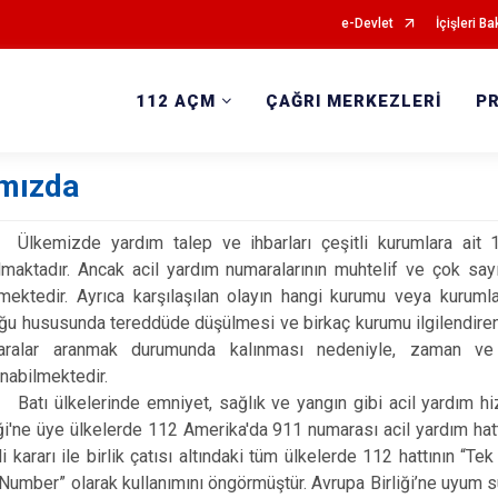
e-Devlet
İçişleri Ba
112 AÇM
ÇAĞRI MERKEZLERİ
P
mızda
Ülkemizde yardım talep ve ihbarları çeşitli kurumlara ait
lmaktadır. Ancak acil yardım numaralarının muhtelif ve çok say
nmektedir. Ayrıca karşılaşılan olayın hangi kurumu veya kuruml
ğu hususunda tereddüde düşülmesi ve birkaç kurumu ilgilendiren bir
aralar aranmak durumunda kalınması nedeniyle, zaman ve 
nabilmektedir.
Batı ülkelerinde emniyet, sağlık ve yangın gibi acil yardım
iği'ne üye ülkelerde 112 Amerika'da 911 numarası acil yardım hat
hli kararı ile birlik çatısı altındaki tüm ülkelerde 112 hattının
 Number” olarak kullanımını öngörmüştür. Avrupa Birliği’ne uyum