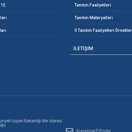
112
Tanıtım Faaliyetleri
ları
Tanıtım Materyalleri
ları
İl Tanıtım Faaliyetleri Örnekler
İLETİŞİM
yeti İçişleri Bakanlığı İller İdaresi
üğü
Kurumsal E-Posta