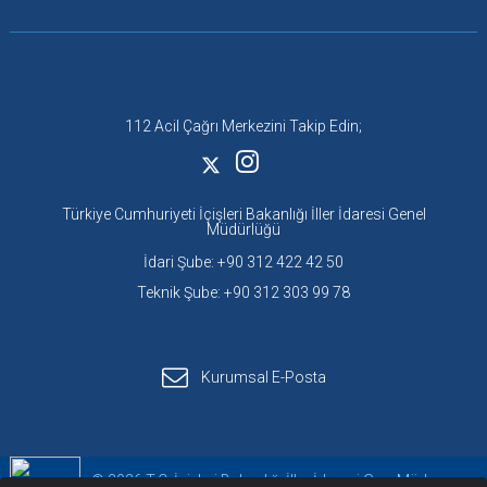
112 Acil Çağrı Merkezini Takip Edin;
Türkiye Cumhuriyeti İçişleri Bakanlığı İller İdaresi Genel
Müdürlüğü
İdari Şube: +90 312 422 42 50
Teknik Şube: +90 312 303 99 78
Kurumsal E-Posta
© 2026 T.C. İçişleri Bakanlığı İller İdaresi Gen. Müd.