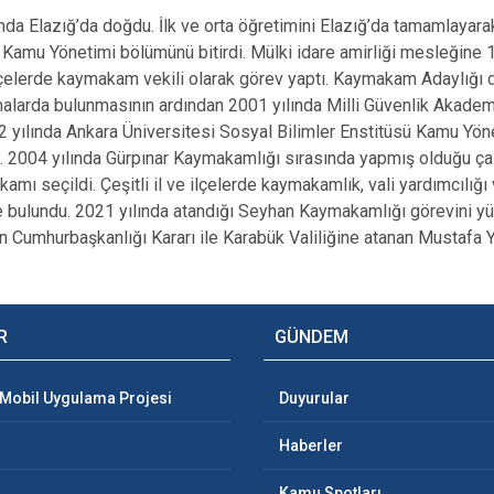
nda Elazığ’da doğdu. İlk ve orta öğretimini Elazığ’da tamamlayara
 Kamu Yönetimi bölümünü bitirdi. Mülki idare amirliği mesleğine
ilçelerde kaymakam vekili olarak görev yaptı. Kaymakam Adaylığı 
malarda bulunmasının ardından 2001 yılında Milli Güvenlik Akade
02 yılında Ankara Üniversitesi Sosyal Bilimler Enstitüsü Kamu Yön
 2004 yılında Gürpınar Kaymakamlığı sırasında yapmış olduğu çalı
amı seçildi. Çeşitli il ve ilçelerde kaymakamlık, vali yardımcılığı
 bulundu. 2021 yılında atandığı Seyhan Kaymakamlığı görevini 
 Cumhurbaşkanlığı Kararı ile Karabük Valiliğine atanan Mustafa Y
R
GÜNDEM
 Mobil Uygulama Projesi
Duyurular
Haberler
Kamu Spotları