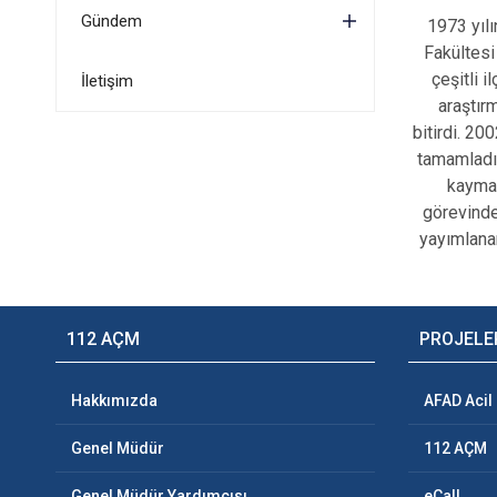
Gündem
1973 yılı
Fakültesi
çeşitli 
İletişim
araştır
bitirdi. 20
tamamladı.
kaymak
görevinde
yayımlanan
112 AÇM
PROJELE
Hakkımızda
AFAD Acil
Genel Müdür
112 AÇM
Genel Müdür Yardımcısı
eCall