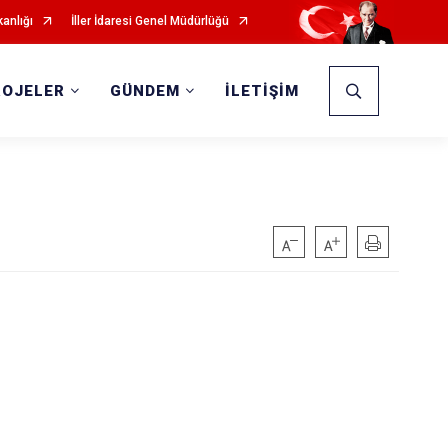
kanlığı
İller İdaresi Genel Müdürlüğü
ROJELER
GÜNDEM
İLETİŞİM