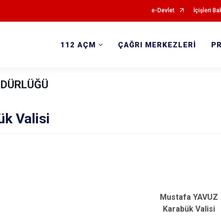
e-Devlet
İçişleri Ba
112 AÇM
ÇAĞRI MERKEZLERİ
P
ÜDÜRLÜĞÜ
k Valisi
Mustafa YAVUZ
Karabük Valisi