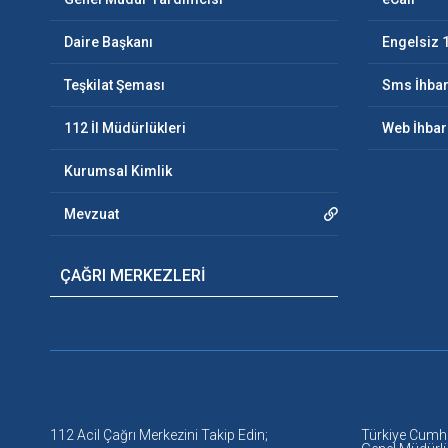
Daire Başkanı
Engelsiz 
Teşkilat Şeması
Sms İhbar
112 İl Müdürlükleri
Web İhbar
Kurumsal Kimlik
Mevzuat
ÇAĞRI MERKEZLERİ
112 Acil Çağrı Merkezini Takip Edin;
Türkiye Cumhuri