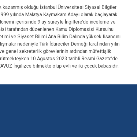
k kazanmış olduğu İstanbul Üniversitesi Siyasal Bilgiler
 1999 yılında Malatya Kaymakam Adayı olarak başlayarak
dönemi içerisinde 9 ay süreyle İngiltere’de inceleme ve
misi tarafından düzenlenen Kamu Diplomasisi Kursu'nu
etimi ve Siyaset Bilimi Ana Bilim Dalında yüksek lisansını
şmalar nedeniyle Türk İdareciler Derneği tarafından yılın
 ve genel sekreterlik görevlerinin ardından müfettişlik
yürütmekteyken 10 Ağustos 2023 tarihli Resmi Gazete’de
AVUZ İngilizce bilmekte olup evli ve iki çocuk babasıdır.