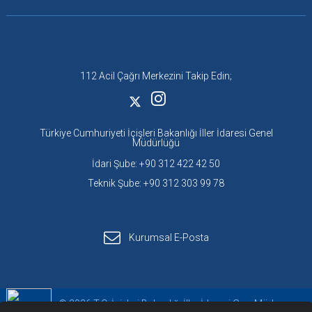
112 Acil Çağrı Merkezini Takip Edin;
Türkiye Cumhuriyeti İçişleri Bakanlığı İller İdaresi Genel
Müdürlüğü
İdari Şube: +90 312 422 42 50
Teknik Şube: +90 312 303 99 78
Kurumsal E-Posta
© 2026 T.C. İçişleri Bakanlığı İller İdaresi Gen. Müd.