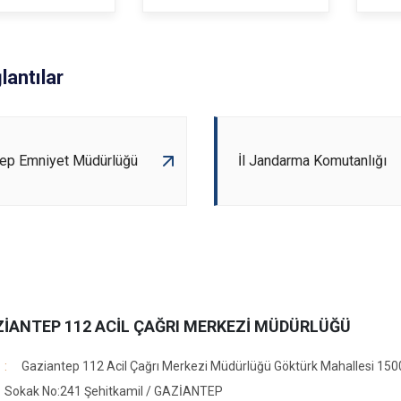
ğlantılar
tep Emniyet Müdürlüğü
İl Jandarma Komutanlığı
İANTEP 112 ACİL ÇAĞRI MERKEZİ MÜDÜRLÜĞÜ
Gaziantep 112 Acil Çağrı Merkezi Müdürlüğü Göktürk Mahallesi 15
Sokak No:241 Şehitkamil / GAZİANTEP