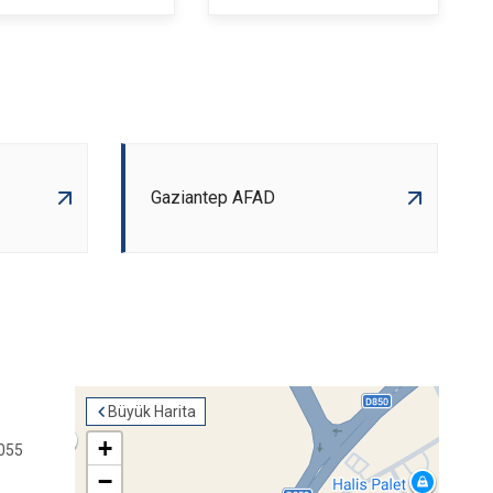
Gaziantep AFAD
Büyük Harita
+
0055
−