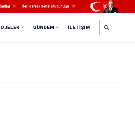
kanlığı
İller İdaresi Genel Müdürlüğü
ROJELER
GÜNDEM
İLETİŞİM