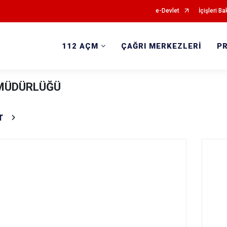
e-Devlet
İçişleri Ba
112 AÇM
ÇAĞRI MERKEZLERİ
P
 MÜDÜRLÜĞÜ
r