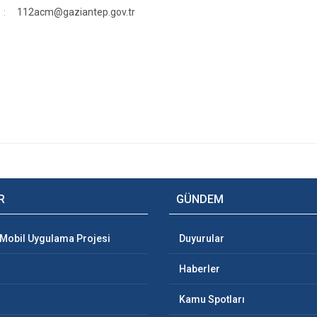
112acm@gaziantep.gov.tr
R
GÜNDEM
 Mobil Uygulama Projesi
Duyurular
Haberler
Kamu Spotları