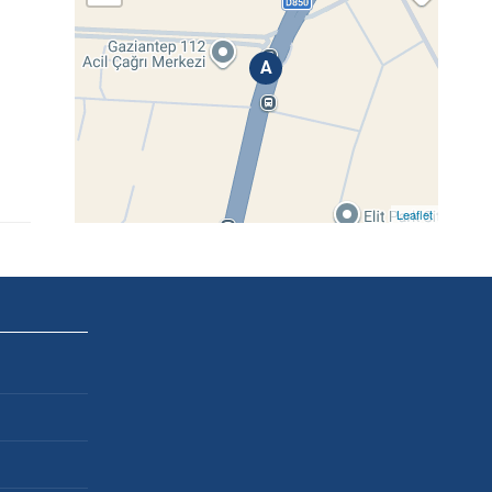
A
Leaflet