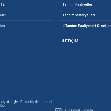
112
Tanıtım Faaliyetleri
ları
Tanıtım Materyalleri
ları
İl Tanıtım Faaliyetleri Örnekler
İLETİŞİM
yeti İçişleri Bakanlığı İller İdaresi
üğü
Kurumsal E-Posta