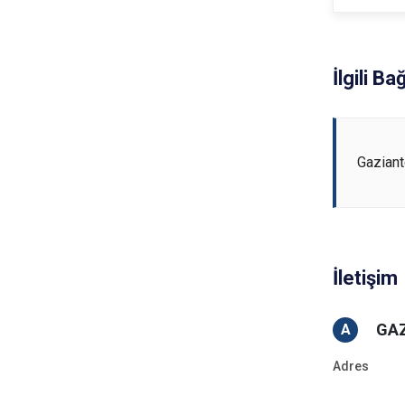
İlgili Ba
Gazian
İletişim
GAZ
A
Adres