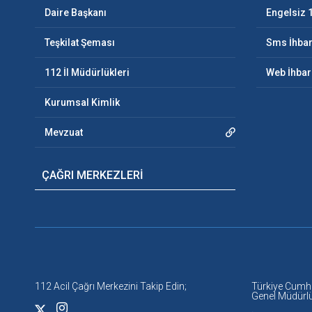
Daire Başkanı
Engelsiz 
Teşkilat Şeması
Sms İhbar
112 İl Müdürlükleri
Web İhbar
Kurumsal Kimlik
Mevzuat
ÇAĞRI MERKEZLERİ
112 Acil Çağrı Merkezini Takip Edin;
Türkiye Cumhuri
Genel Müdürl