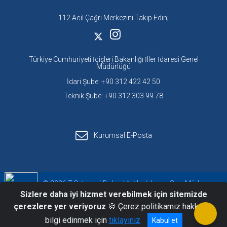
112 Acil Çağrı Merkezini Takip Edin;
Türkiye Cumhuriyeti İçişleri Bakanlığı İller İdaresi Genel
Müdürlüğü
İdari Şube: +90 312 422 42 50
Teknik Şube: +90 312 303 99 78
Kurumsal E-Posta
© 2026 T.C. İçişleri Bakanlığı İller İdaresi Gen. Müd.
Sizlere daha iyi hizmet verebilmek için sitemizde
Acil Çağrı Hizmetleri Daire Başkanlığı
çerezlere yer veriyoruz
🍪 Çerez politikamız hakkında
bilgi edinmek için
tıklayınız
Kabul et