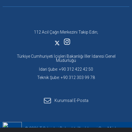
112 Acil Çağrı Merkezini Takip Edin;
Türkiye Cumhuriyeti İçişleri Bakanlığı İller İdaresi Genel
Müdürlüğü
İdari Şube: +90 312 422 42 50
Teknik Şube: +90 312 303 99 78
Kurumsal E-Posta
© 2026 T.C. İçişleri Bakanlığı İller İdaresi Gen. Müd.