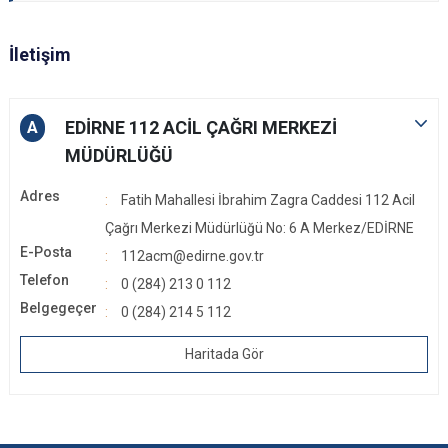
İletişim
EDİRNE 112 ACİL ÇAĞRI MERKEZİ
A
MÜDÜRLÜĞÜ
Adres
Fatih Mahallesi İbrahim Zagra Caddesi 112 Acil
Çağrı Merkezi Müdürlüğü No: 6 A Merkez/EDİRNE
E-Posta
112acm@edirne.gov.tr
Telefon
0 (284) 213 0 112
Belgegeçer
0 (284) 214 5 112
Haritada Gör