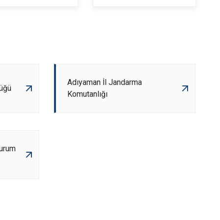
Adıyaman İl Jandarma
üğü
Komutanlığı
Durum