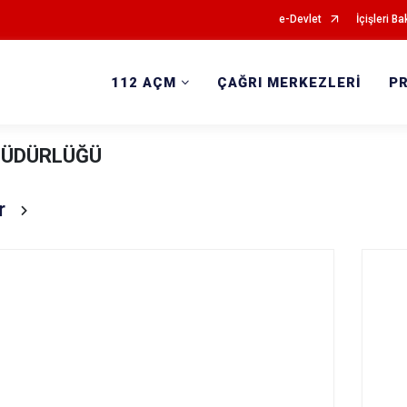
e-Devlet
İçişleri Ba
112 AÇM
ÇAĞRI MERKEZLERİ
P
MÜDÜRLÜĞÜ
r