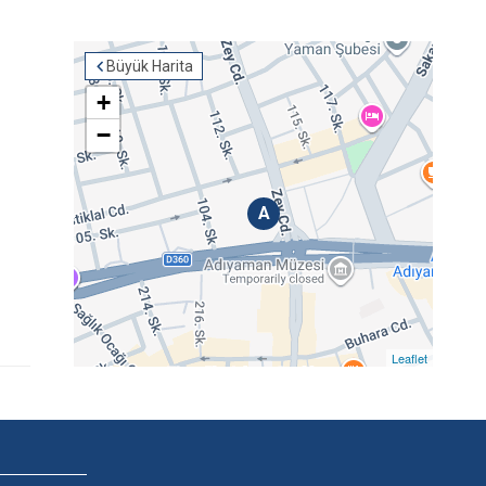
Büyük Harita
+
−
A
Leaflet