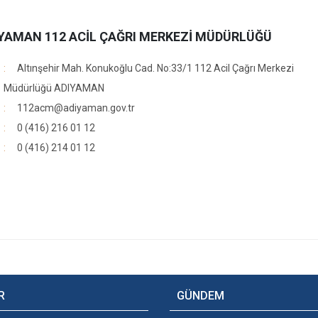
YAMAN 112 ACİL ÇAĞRI MERKEZİ MÜDÜRLÜĞÜ
Altınşehir Mah. Konukoğlu Cad. No:33/1 112 Acil Çağrı Merkezi
Müdürlüğü ADIYAMAN
112acm@adiyaman.gov.tr
0 (416) 216 01 12
0 (416) 214 01 12
R
GÜNDEM