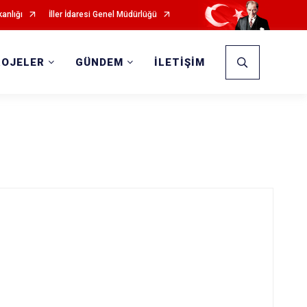
kanlığı
İller İdaresi Genel Müdürlüğü
ROJELER
GÜNDEM
İLETİŞİM