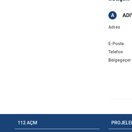
ADI
A
Adres
E-Posta
Telefon
Belgegeçer
112 AÇM
PROJELE