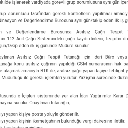
ilde işlenerek vardiyada görevli grup sorumlusuna aynı gün içerisi
rup sorumlusu tarafından gerekli kontrollerin yapılması amacı
inasyon ve Değerlendirme Bürosuna aynı gün/takip eden ilk iş gü
on ve Değerlendirme Bürosunca Asılsız Çağrı Tespit Tu
n 112 Acil Çağrı Sistemindeki çağrı kaydı dinlenir, tespitin d
 gün/takip eden ilk iş gününde Müdüre sunulur.
aylanan Asılsız Çağrı Tespit Tutanağı için İdari Büro veya
anağa konu asılsız çağrının yapıldığı GSM numarasının hak sahi
ne ulaşmak amacıyla BTK ile; asılsız çağrı yapan kişiye tebligat y
i Müdürlüğü ile gerekli işlemleri yürütür. Yazışma sürecinde düze
ultusunda e-İçişleri sisteminde yer alan İdari Yaptırımlar Karar
nayına sunulur. Onaylanan tutanağın;
ıyı yapan kişiye posta yoluyla gönderilir.
ıyı yapan kişinin ikametgahının bulunduğu vergi dairesine iletilir.
 tarafından arşivlenir.