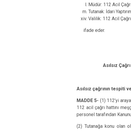
Müdür: 112 Acil Çağ
Tutanak: İdari Yaptırı
Valilik: 112 Acil Çağr
ifade eder.
Asılsız Çağrı
Asılsız çağrının tespiti 
MADDE 5-
(1)
112’yi araya
112 acil çağrı hattını meşg
personel tarafından Kanunu
(2) Tutanağa konu olan ola