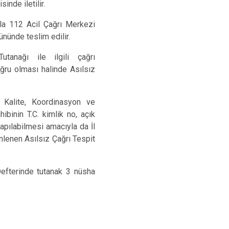
nde iletilir.
yla 112 Acil Çağrı Merkezi
nünde teslim edilir.
tanağı ile ilgili çağrı
oğru olması halinde Asılsız
 Kalite, Koordinasyon ve
binin T.C. kimlik no, açık
apılabilmesi amacıyla da İl
nlenen Asılsız Çağrı Tespit
 Defterinde tutanak 3 nüsha