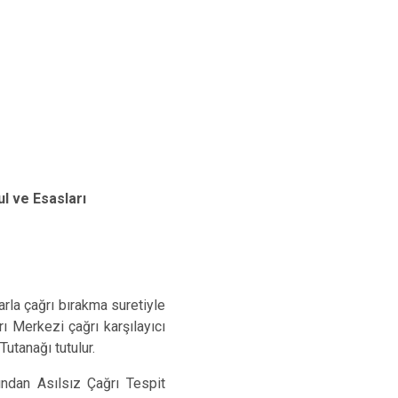
ul ve Esasları
rla çağrı bırakma suretiyle
rı Merkezi çağrı karşılayıcı
utanağı tutulur.
fından Asılsız Çağrı Tespit