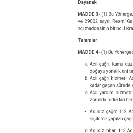
Dayanak
MADDE 3-
(1)
Bu Yönerge;
ve 29002 sayılı
Resmî Gaz
ncı maddesinin birinci fıkra
Tanımlar
MADDE 4-
(1)
Bu Yönerge
Acil çağrı: Kamu düze
doğaya yönelik ani teh
Acil çağrı hizmeti: A
kadar geçen sürede v
Acil yardım hizmeti
zorunda oldukları her
Asılsız çağrı: 112 A
kişilerce yapılan çağrı
Asılsız ihbar: 112 Ac