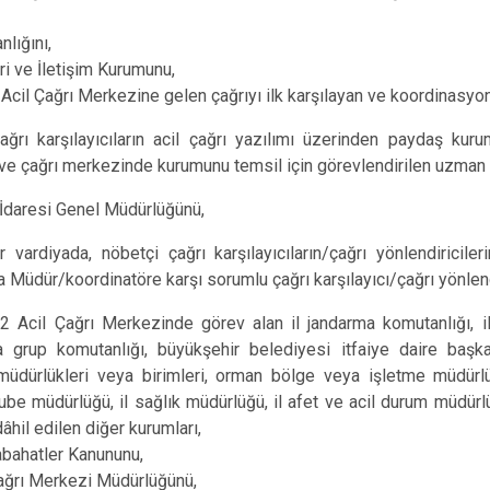
nlığını,
eri ve İletişim Kurumunu,
 Acil
Çağrı Merkezine gelen çağrıyı ilk karşılayan ve koordinasyo
Çağrı karşılayıcıların acil çağrı yazılımı üzerinden paydaş kuru
n ve çağrı merkezinde kurumunu temsil için görevlendirilen uzman 
 İdaresi Genel Müdürlüğünü,
r vardiyada, nöbetçi çağrı karşılayıcıların/çağrı yönlendiricil
 Müdür/koordinatöre karşı sorumlu çağrı karşılayıcı/çağrı yönlend
2 Acil Çağrı Merkezinde görev alan il jandarma komutanlığı, i
 grup komutanlığı, büyükşehir belediyesi itfaiye daire başkan
e müdürlükleri veya birimleri, orman bölge veya işletme müdür
be müdürlüğü, il sağlık müdürlüğü, il afet ve acil durum müdürlüğ
âhil edilen diğer kurumları,
abahatler Kanununu,
ağrı Merkezi Müdürlüğünü,