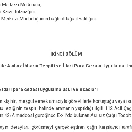
rı Merkezi Müdürünü,
m Karar Tutanağını,
ı Merkezi Müdürlüğünün bağlı olduğu il valiliğini,
İKİNCİ BÖLÜM
 ile Asılsız İhbarın Tespiti ve İdari Para Cezası Uygulama Us
ve idari para cezası uygulama usul ve esasları
n kişinin, meşgul etmek amacıyla görevlilerle konuştuğu veya ısra
ul ettiğinin tespiti halinde aramanın yapıldığı ilgili 112 Acil Çağ
n 42/A maddesi gereğince Ek-1’de bulunan Asılsız Çağrı Tespit T
yın detayları; görüşmeyi gerçekleştiren çağrı karşılayıcı tara