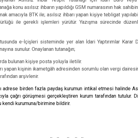
nağa konu asılsız ihbarın yapıldığı GSM numarasının hak sahibinin
mak amacıyla BTK ile; asılsız ihbarı yapan kişiye tebligat yapıla
ürlüğü ile gerekli işlemleri yürütür. Yazışma sürecinde düzen
ultusunda e-İçişleri sisteminde yer alan İdari Yaptırımlar Karar
nayına sunulur. Onaylanan tutanağın;
rda bulunan kişiye posta yoluyla iletilir.
arı yapan kişinin ikametgâh adresinden sorumlu olan vergi dairesine 
afından arşivlenir.
ığı adrese birden fazla paydaş kurumun intikal etmesi halinde Ası
ıyla çağrı görüşmesi gerçekleştiren kurum tarafından tutulur. 
u kendi kurumuna/birimine bildirir.