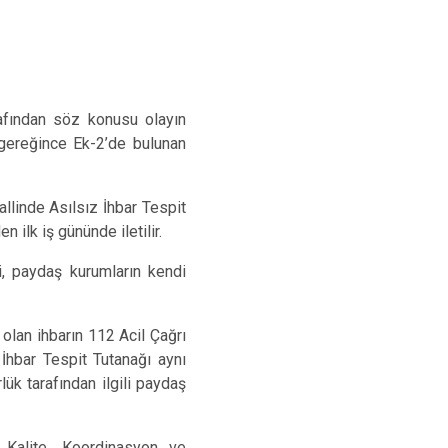
rafından söz konusu olayın
 gereğince Ek-2’de bulunan
allinde Asılsız İhbar Tespit
 ilk iş gününde iletilir.
i, paydaş kurumların kendi
olan ihbarın 112 Acil Çağrı
İhbar Tespit Tutanağı aynı
ük tarafından ilgili paydaş
 Kalite, Koordinasyon ve