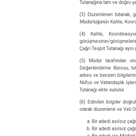
Tutanağına tam ve doğru şek
(3) Düzenlenen tutanak, g
Müdürlüğünün Kalite, Koord
(4) Kalite, Koordinasy
görüşmesinin/görüşmelerini
Çağrı Tespit Tutanağı aynı
(5) Müdür tarafından on
Değerlendirme Bürosu, tut
adres ve benzeri bilgileri
Nüfus ve Vatandaşlık İşler
Tutanağı ekte sunulur.
(6) Edinilen bilgiler doğr
olarak düzenlenir ve Vali O
Bir adedi asılsız çağr
Bir adedi asılsız çağr
Bir adedi ise Müdürlük