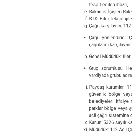
tespit edilen ihbarı,
Bakanlık: İçişleri Baka
BTK: Bilgi Teknolojil
Çağrı karşılayıcı: 112
Çağrı yönlendirici: 
çağrılarını karşılaya
Genel Müdürlük: İller
Grup sorumlusu:
He
vardiyada grubu adına
Paydaş kurumlar: 11
güvenlik bölge veya
belediyeleri itfaiy
parklar bölge veya şu
acil çağrı sistemine d
Kanun: 5326 sayılı K
Müdürlük: 112 Acil Ç