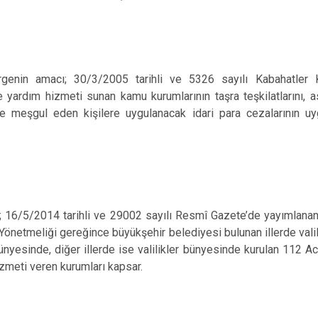
genin amacı; 30/3/2005 tarihli ve 5326 sayılı Kabahatle
e yardım hizmeti sunan
kamu kurumlarının taşra teşkilatlarını, 
le meşgul eden kişilere uygulanacak idari para cezalarının uy
;
16/5/2014 tarihli ve 29002 sayılı
Resmî Gazete’de yayımlanan 
Yönetmeliği gereğince büyükşehir belediyesi bulunan illerde valil
nyesinde, diğer illerde ise valilikler bünyesinde kurulan 112 Ac
zmeti veren kurumları kapsar.