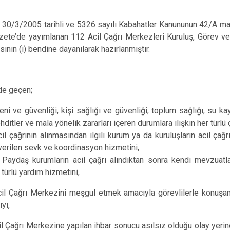
30/3/2005 tarihli ve 5326 sayılı Kabahatler Kanununun 42/A mad
ete’de yayımlanan 112 Acil Çağrı Merkezleri Kuruluş, Görev ve
sının (i) bendine dayanılarak hazırlanmıştır.
de geçen;
ni ve güvenliği, kişi sağlığı ve güvenliği, toplum sağlığı, su kay
ditler ve mala yönelik zararları içeren durumlara ilişkin her türlü ç
cil çağrının alınmasından ilgili kurum ya da kuruluşların acil ça
erilen sevk ve koordinasyon hizmetini,
: Paydaş kurumların acil çağrı alındıktan sonra kendi mevzuat
 türlü yardım hizmetini,
cil Çağrı Merkezini meşgul etmek amacıyla görevlilerle konuşan 
yı,
il Çağrı Merkezine yapılan ihbar sonucu asılsız olduğu olay yerin