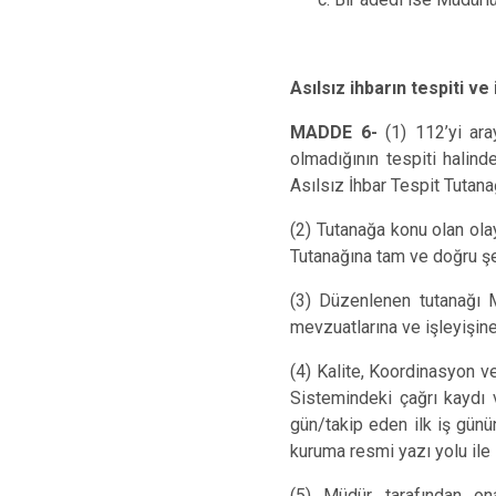
Asılsız ihbarın tespiti v
MADDE 6-
(1) 112’yi ara
olmadığının tespiti halin
Asılsız İhbar Tespit Tutanağ
(2) Tutanağa konu olan ola
Tutanağına tam ve doğru şek
(3) Düzenlenen tutanağı M
mevzuatlarına ve işleyişine
(4) Kalite, Koordinasyon v
Sistemindeki çağrı kaydı 
gün/takip eden ilk iş günü
kuruma resmi yazı yolu ile ih
(5) Müdür tarafından on