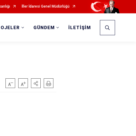
kanlığı
İller İdaresi Genel Müdürlüğü
ROJELER
GÜNDEM
İLETİŞİM
I