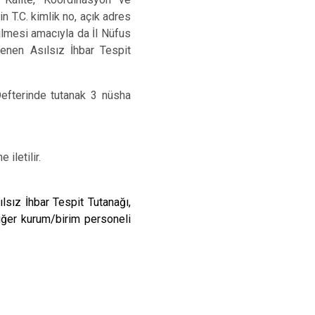
 T.C. kimlik no, açık adres
bilmesi amacıyla da İl Nüfus
lenen Asılsız İhbar Tespit
 Defterinde tutanak 3 nüsha
iletilir.
lsız İhbar Tespit Tutanağı,
Diğer kurum/birim personeli