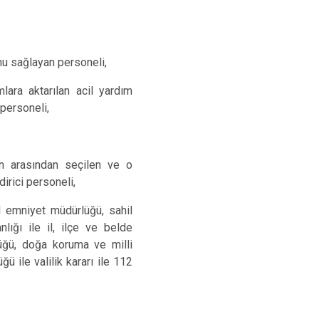
nu sağlayan personeli,
mlara aktarılan acil yardım
personeli,
erin arasından seçilen ve o
irici personeli,
l emniyet müdürlüğü, sahil
lığı ile il, ilçe ve belde
lüğü, doğa koruma ve milli
ü ile valilik kararı ile 112