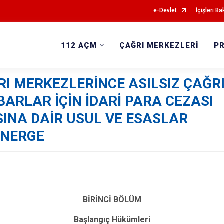
e-Devlet
İçişleri Ba
112 AÇM
ÇAĞRI MERKEZLERİ
P
RI MERKEZLERİNCE ASILSIZ ÇAĞR
HBARLAR İÇİN İDARİ PARA CEZASI
NA DAİR USUL VE ESASLAR
ÖNERGE
BİRİNCİ BÖLÜM
Başlangıç Hükümleri