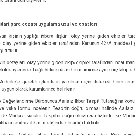
e idari para cezası uygulama usul ve esasları
yan kişinin yaptığı ihbara ilişkin
olay yerine giden ekipler ta
de olay yerine giden ekipler tarafından Kanunun 42/A maddesi
ı tutulur.
yın detayları;
olay yerine giden ekip/ekipler tarafından ihbar mah
ilde işlenerek bağlı bulundukları birim amirine aynı gün/takip eden
üdürlüğe gerekli işlemlerin yapılması için iletecek birim amir
 uygun olarak kurumlarınca belirlenir.
e Değerlendirme Bürosunca Asılsız İhbar Tespit Tutanağına konu 
ve vaka formu incelenir. Tespitin doğru olması halinde Asılsız 
nde Müdüre sunulur. Tespitin doğru olmaması halinde ise Müdürl
barın asılsız ihbar niteliğinde olmadığı bildirilir.
aylanan Asılsız İhbar Tespit Tutanağı için İdari Büro veya